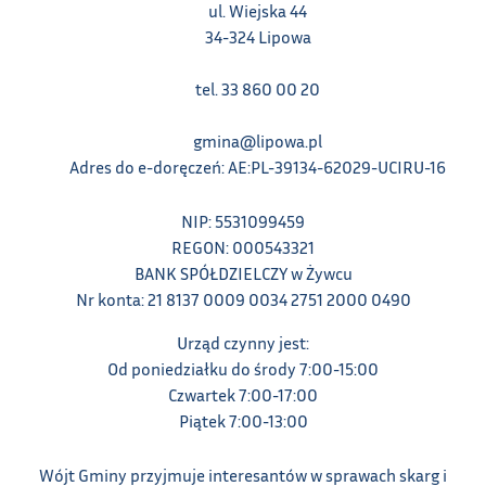
ul. Wiejska 44
34-324 Lipowa
tel. 33 860 00 20
gmina@lipowa.pl
Adres do e-doręczeń: AE:PL-39134-62029-UCIRU-16
NIP: 5531099459
REGON: 000543321
BANK SPÓŁDZIELCZY w Żywcu
Nr konta: 21 8137 0009 0034 2751 2000 0490
Urząd czynny jest:
Od poniedziałku do środy 7:00-15:00
Czwartek 7:00-17:00
Piątek 7:00-13:00
Wójt Gminy przyjmuje interesantów w sprawach skarg i