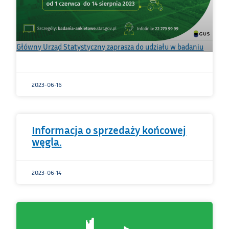
Główny Urząd Statystyczny zaprasza do udziału w badaniu
2023-06-16
Informacja o sprzedaży końcowej
węgla.
2023-06-14