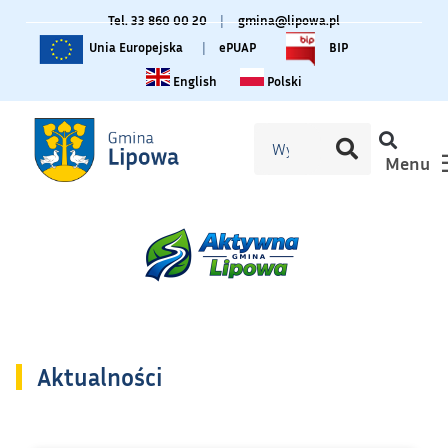
Tel. 33 860 00 20
|
gmina@lipowa.pl
Unia Europejska
|
ePUAP
BIP
Change language to English
Zmiana języka na polski
English
Polski
Menu
Aktualności