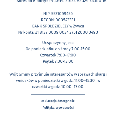
Adres do e-doręczeń: AE:PL-39134-62029-UCIRU-16
NIP: 5531099459
REGON: 000543321
BANK SPÓŁDZIELCZY w Żywcu
Nr konta: 21 8137 0009 0034 2751 2000 0490
Urząd czynny jest:
Od poniedziałku do środy 7:00-15:00
Czwartek 7:00-17:00
Piątek 7:00-13:00
Wójt Gminy przyjmuje interesantów w sprawach skarg i
wniosków w poniedziałki w godz. 11:00‒15:30 i w
czwartki w godz. 10:00‒17:00.
Deklaracja dostępności
Polityka prywatności