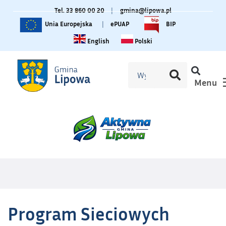
Tel. 33 860 00 20
|
gmina@lipowa.pl
Unia Europejska
|
ePUAP
BIP
Change language to English
Zmiana języka na polski
English
Polski
Menu
Program Sieciowych