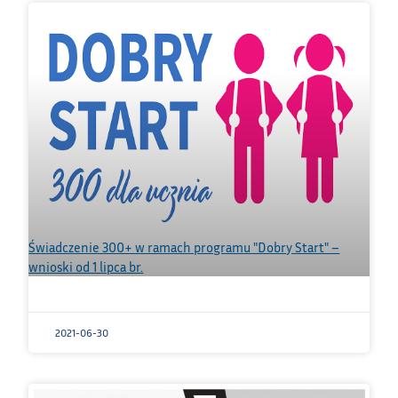
Świadczenie 300+ w ramach programu "Dobry Start" –
wnioski od 1 lipca br.
2021-06-30