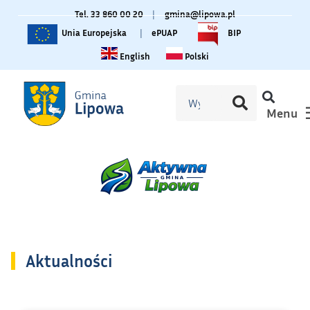
Tel. 33 860 00 20
|
gmina@lipowa.pl
Unia Europejska
|
ePUAP
BIP
Change language to English
Zmiana języka na polski
English
Polski
Menu
Aktualności