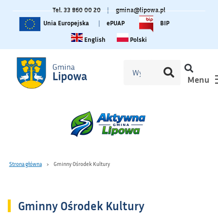
Tel. 33 860 00 20
|
gmina@lipowa.pl
Unia Europejska
|
ePUAP
BIP
Change language to English
Zmiana języka na polski
English
Polski
Menu
Strona główna
Gminny Ośrodek Kultury
Gminny Ośrodek Kultury