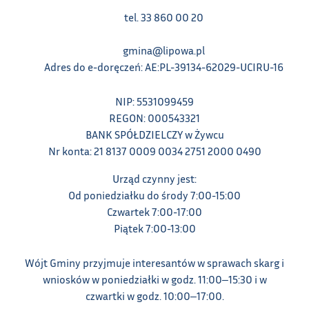
tel. 33 860 00 20
gmina@lipowa.pl
Adres do e-doręczeń: AE:PL-39134-62029-UCIRU-16
NIP: 5531099459
REGON: 000543321
BANK SPÓŁDZIELCZY w Żywcu
Nr konta: 21 8137 0009 0034 2751 2000 0490
Urząd czynny jest:
Od poniedziałku do środy 7:00-15:00
Czwartek 7:00-17:00
Piątek 7:00-13:00
Wójt Gminy przyjmuje interesantów w sprawach skarg i
wniosków w poniedziałki w godz. 11:00‒15:30 i w
czwartki w godz. 10:00‒17:00.