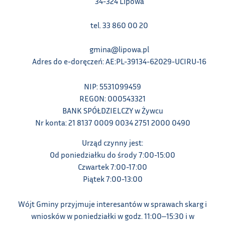
34-324 Lipowa
tel. 33 860 00 20
gmina@lipowa.pl
Adres do e-doręczeń: AE:PL-39134-62029-UCIRU-16
NIP: 5531099459
REGON: 000543321
BANK SPÓŁDZIELCZY w Żywcu
Nr konta: 21 8137 0009 0034 2751 2000 0490
Urząd czynny jest:
Od poniedziałku do środy 7:00-15:00
Czwartek 7:00-17:00
Piątek 7:00-13:00
Wójt Gminy przyjmuje interesantów w sprawach skarg i
wniosków w poniedziałki w godz. 11:00‒15:30 i w