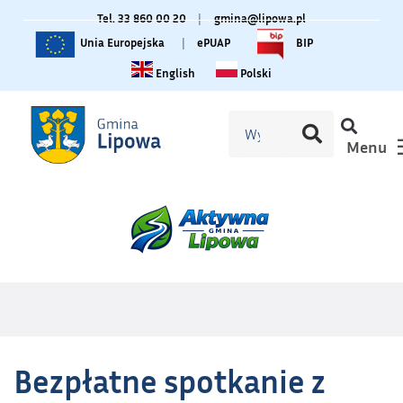
Tel. 33 860 00 20
|
gmina@lipowa.pl
Unia Europejska
|
ePUAP
BIP
Change language to English
Zmiana języka na polski
English
Polski
Menu
Bezpłatne spotkanie z