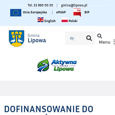
Tel. 33 860 00 20
|
gmina@lipowa.pl
Unia Europejska
|
ePUAP
BIP
Change language to English
Zmiana języka na polski
English
Polski
Menu
DOFINANSOWANIE DO