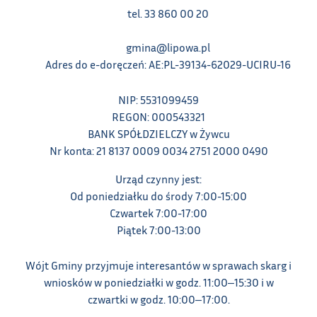
tel. 33 860 00 20
gmina@lipowa.pl
Adres do e-doręczeń: AE:PL-39134-62029-UCIRU-16
NIP: 5531099459
REGON: 000543321
BANK SPÓŁDZIELCZY w Żywcu
Nr konta: 21 8137 0009 0034 2751 2000 0490
Urząd czynny jest:
Od poniedziałku do środy 7:00-15:00
Czwartek 7:00-17:00
Piątek 7:00-13:00
Wójt Gminy przyjmuje interesantów w sprawach skarg i
wniosków w poniedziałki w godz. 11:00‒15:30 i w
czwartki w godz. 10:00‒17:00.