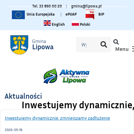
Tel. 33 860 00 20
|
gmina@lipowa.pl
Unia Europejska
|
ePUAP
BIP
Change language to English
Zmiana języka na polski
English
Polski
Menu
Aktualności
Inwestujemy dynamicznie,
Inwestujemy dynamicznie, zmniejszamy zadłużenie
2026-05-18