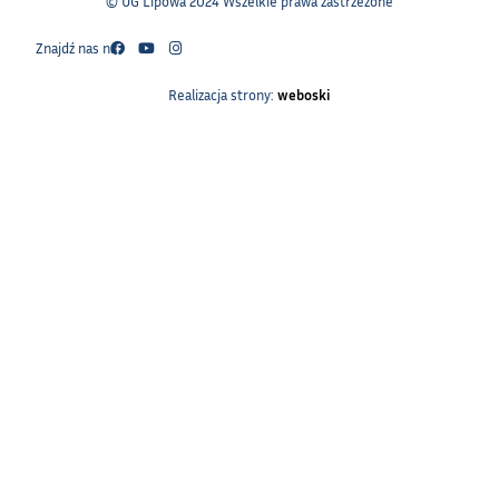
© UG Lipowa 2024 Wszelkie prawa zastrzeżone
Znajdź nas na:
Realizacja strony:
weboski