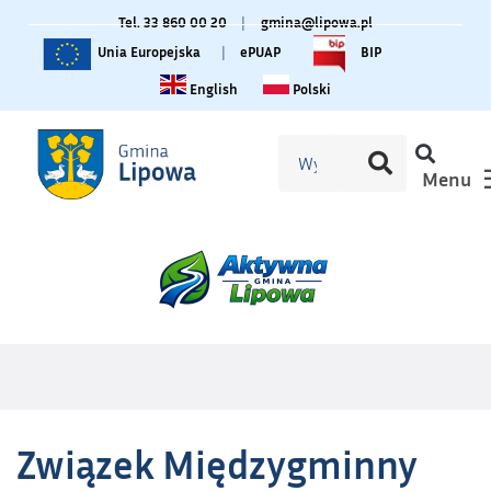
Tel. 33 860 00 20
|
gmina@lipowa.pl
Unia Europejska
|
ePUAP
BIP
Change language to English
Zmiana języka na polski
English
Polski
Menu
Związek Międzygminny