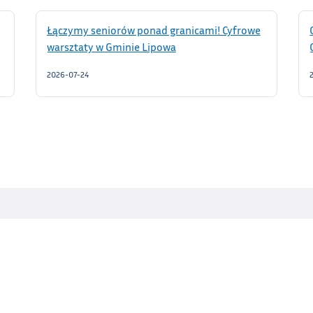
Łączymy seniorów ponad granicami! Cyfrowe
warsztaty w Gminie Lipowa
2026-07-24
NIP: 5531099459
W
REGON: 000543321
BANK SPÓŁDZIELCZY w Żywcu
Nr konta: 21 8137 0009 0034 2751 2000 0490