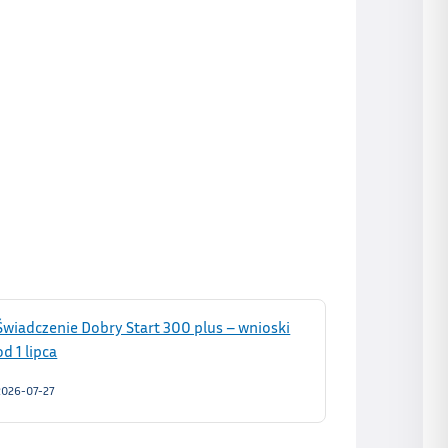
Świadczenie Dobry Start 300 plus – wnioski
od 1 lipca
2026-07-27