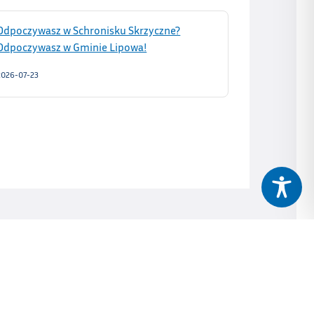
Odpoczywasz w Schronisku Skrzyczne?
Odpoczywasz w Gminie Lipowa!
2026-07-23
ójt Gminy przyjmuje interesantów w sprawach skarg i
wniosków w poniedziałki w godz. 11:00‒15:30 i w
czwartki w godz. 10:00‒17:00.