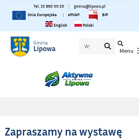
Tel. 33 860 00 20
|
gmina@lipowa.pl
Unia Europejska
|
ePUAP
BIP
Change language to English
Zmiana języka na polski
English
Polski
Menu
Zapraszamy na wystawę