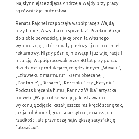
Najsłynniejsze zdjęcia Andrzeja Wajdy przy pracy
są również jej autorstwa.
Renata Pajchel rozpoczęła współpracę z Wajdą
przy filmie „Wszystko na sprzedaż”. Przekonała go
do siebie pewnością, z jaką broniła własnego
wyboru zdjęć, które miały posłużyć jako materiał
reklamowy. Nigdy później nie wątpił już w jej racje i
intuicję. Współpracowali przez 30 lat przy ponad
dwudziestu produkcjach, między innymi „Weselu”,
„Człowieku z marmuru”, „Ziemi obiecanej”,
„Dantonie”, „Biesach”, „Korczaku” czy „Katyniu”.
Podczas kręcenia filmu „Panny z Wilka” artystka
mówiła: „Wajda obserwując, jak ustawiam i
wykonuję zdjęcie, kazał jeszcze raz kręcić scenę tak,
jak ja robiłam zdjęcia. Takie sytuacje należą do
rzadkości, ale przynoszą największą satysfakcję
fotosiście”.