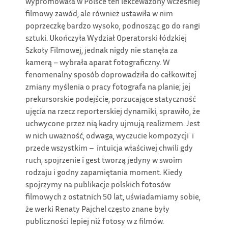
wypromowała w Polsce ten lekceważony wcześniej
filmowy zawód, ale również ustawiła w nim
poprzeczkę bardzo wysoko, podnosząc go do rangi
sztuki. Ukończyła Wydział Operatorski łódzkiej
Szkoły Filmowej, jednak nigdy nie stanęła za
kamerą – wybrała aparat fotograficzny. W
fenomenalny sposób doprowadziła do całkowitej
zmiany myślenia o pracy fotografa na planie; jej
prekursorskie podejście, porzucające statyczność
ujęcia na rzecz reporterskiej dynamiki, sprawiło, że
uchwycone przez nią kadry ujmują realizmem. Jest
w nich uważność, odwaga, wyczucie kompozycji i
przede wszystkim – intuicja właściwej chwili gdy
ruch, spojrzenie i gest tworzą jedyny w swoim
rodzaju i godny zapamiętania moment. Kiedy
spojrzymy na publikacje polskich fotosów
filmowych z ostatnich 50 lat, uświadamiamy sobie,
że werki Renaty Pajchel często znane były
publiczności lepiej niż fotosy w z filmów.