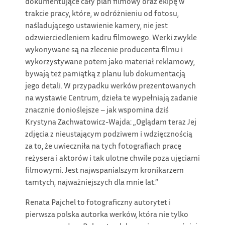
dokumentujące cały plan filmowy oraz ekipę w
trakcie pracy, które, w odróżnieniu od fotosu,
naśladującego ustawienie kamery, nie jest
odzwierciedleniem kadru filmowego. Werki zwykle
wykonywane są na zlecenie producenta filmu i
wykorzystywane potem jako materiał reklamowy,
bywają też pamiątką z planu lub dokumentacją
jego detali. W przypadku werków prezentowanych
na wystawie Centrum, dzieła te wypełniają zadanie
znacznie donioślejsze – jak wspomina dziś
Krystyna Zachwatowicz-Wajda: „Oglądam teraz Jej
zdjęcia z nieustającym podziwem i wdzięcznością
za to, że uwieczniła na tych fotografiach pracę
reżysera i aktorów i tak ulotne chwile poza ujęciami
filmowymi. Jest najwspanialszym kronikarzem
tamtych, najważniejszych dla mnie lat.”
Renata Pajchel to fotograficzny autorytet i
pierwsza polska autorka werków, która nie tylko