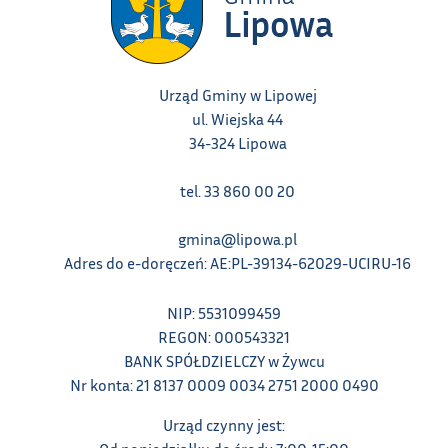
Urząd Gminy w Lipowej
ul. Wiejska 44
34-324 Lipowa
tel. 33 860 00 20
gmina@lipowa.pl
Adres do e-doręczeń: AE:PL-39134-62029-UCIRU-16
NIP: 5531099459
REGON: 000543321
BANK SPÓŁDZIELCZY w Żywcu
Nr konta: 21 8137 0009 0034 2751 2000 0490
Urząd czynny jest: