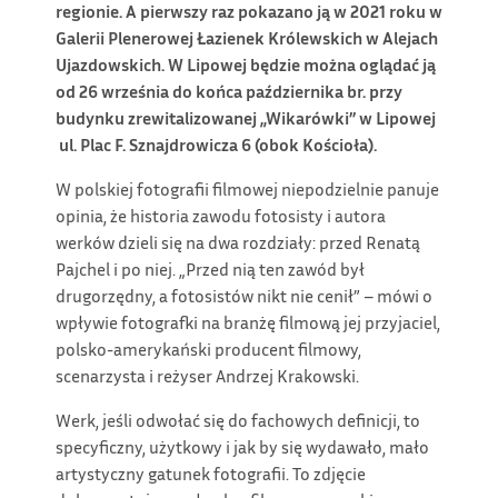
regionie. A pierwszy raz pokazano ją w 2021 roku w
Galerii Plenerowej Łazienek Królewskich w Alejach
Ujazdowskich. W Lipowej będzie można oglądać ją
od 26 września do końca października br. przy
budynku zrewitalizowanej „Wikarówki” w Lipowej
ul. Plac F. Sznajdrowicza 6 (obok Kościoła).
W polskiej fotografii filmowej niepodzielnie panuje
opinia, że historia zawodu fotosisty i autora
werków dzieli się na dwa rozdziały: przed Renatą
Pajchel i po niej. „Przed nią ten zawód był
drugorzędny, a fotosistów nikt nie cenił” – mówi o
wpływie fotografki na branżę filmową jej przyjaciel,
polsko-amerykański producent filmowy,
scenarzysta i reżyser Andrzej Krakowski.
Werk, jeśli odwołać się do fachowych definicji, to
specyficzny, użytkowy i jak by się wydawało, mało
artystyczny gatunek fotografii. To zdjęcie