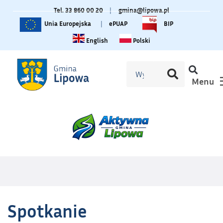
Tel. 33 860 00 20
|
gmina@lipowa.pl
Unia Europejska
|
ePUAP
BIP
Change language to English
Zmiana języka na polski
English
Polski
Menu
Spotkanie