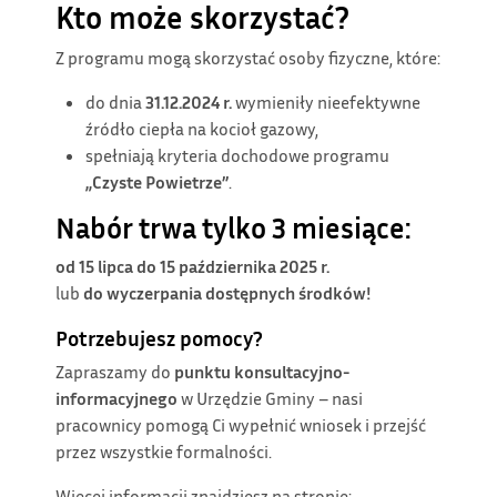
Kto może skorzystać?
Z programu mogą skorzystać osoby fizyczne, które:
do dnia
31.12.2024 r.
wymieniły nieefektywne
źródło ciepła na kocioł gazowy,
spełniają kryteria dochodowe programu
„Czyste Powietrze”
.
Nabór trwa tylko 3 miesiące:
od 15 lipca do 15 października 2025 r.
lub
do wyczerpania dostępnych środków!
Potrzebujesz pomocy?
Zapraszamy do
punktu konsultacyjno-
informacyjnego
w Urzędzie Gminy – nasi
pracownicy pomogą Ci wypełnić wniosek i przejść
przez wszystkie formalności.
Więcej informacji znajdziesz na stronie: