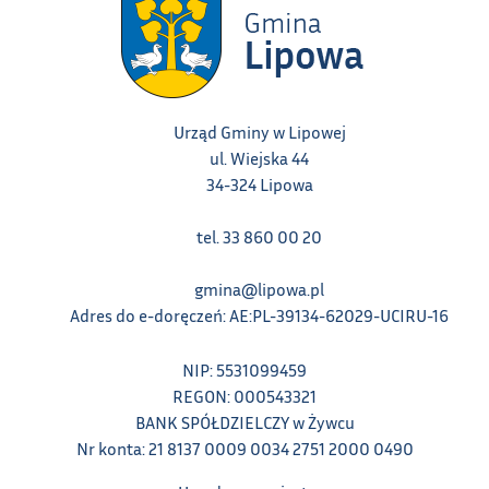
Urząd Gminy w Lipowej
ul. Wiejska 44
34-324 Lipowa
tel. 33 860 00 20
gmina@lipowa.pl
Adres do e-doręczeń: AE:PL-39134-62029-UCIRU-16
NIP: 5531099459
REGON: 000543321
BANK SPÓŁDZIELCZY w Żywcu
Nr konta: 21 8137 0009 0034 2751 2000 0490