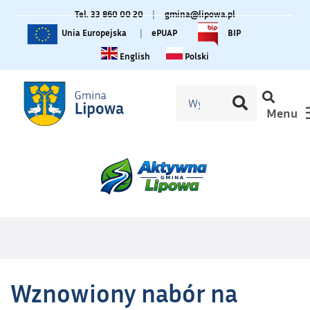
Tel. 33 860 00 20
|
gmina@lipowa.pl
Unia Europejska
|
ePUAP
BIP
Change language to English
Zmiana języka na polski
English
Polski
Menu
Wznowiony nabór na