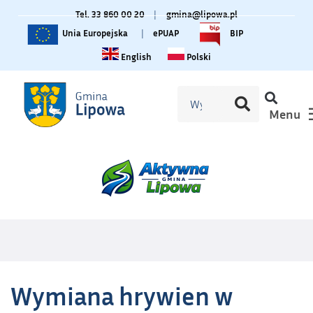
Tel. 33 860 00 20
|
gmina@lipowa.pl
Unia Europejska
|
ePUAP
BIP
Change language to English
Zmiana języka na polski
English
Polski
Menu
Wymiana hrywien w