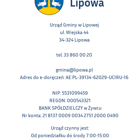
Urząd Gminy w Lipowej
ul. Wiejska 44
34-324 Lipowa
tel. 33 860 00 20
gmina@lipowa.pl
Adres do e-doręczeń: AE:PL-39134-62029-UCIRU-16
NIP: 5531099459
REGON: 000543321
BANK SPÓŁDZIELCZY w Żywcu
Nr konta: 21 8137 0009 0034 2751 2000 0490
Urząd czynny jest:
Od poniedziałku do środy 7:00-15:00