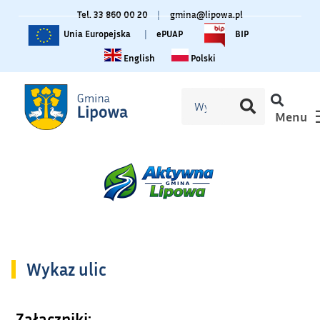
Tel. 33 860 00 20
|
gmina@lipowa.pl
Unia Europejska
|
ePUAP
BIP
Change language to English
Zmiana języka na polski
English
Polski
Menu
Wykaz ulic
Załączniki: