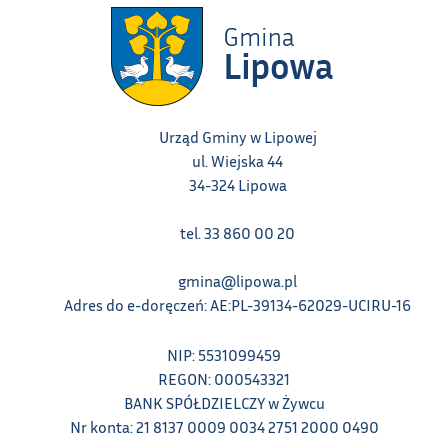
Urząd Gminy w Lipowej
ul. Wiejska 44
34-324 Lipowa
tel. 33 860 00 20
gmina@lipowa.pl
Adres do e-doręczeń: AE:PL-39134-62029-UCIRU-16
NIP: 5531099459
REGON: 000543321
BANK SPÓŁDZIELCZY w Żywcu
Nr konta: 21 8137 0009 0034 2751 2000 0490