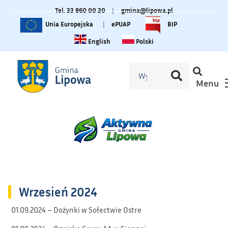
Tel. 33 860 00 20
|
gmina@lipowa.pl
Unia Europejska
|
ePUAP
BIP
Change language to English
Zmiana języka na polski
English
Polski
Menu
Wrzesień 2024
01.09.2024 – Dożynki w Sołectwie Ostre