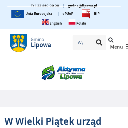
Tel. 33 860 00 20
|
gmina@lipowa.pl
Unia Europejska
|
ePUAP
BIP
Change language to English
Zmiana języka na polski
English
Polski
Menu
W Wielki Piątek urząd