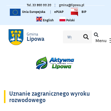
Tel. 33 860 00 20
|
gmina@lipowa.pl
Unia Europejska
|
ePUAP
BIP
Change language to English
Zmiana języka na polski
English
Polski
Menu
Uznanie zagranicznego wyroku
rozwodowego