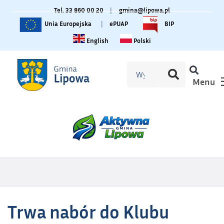
Tel. 33 860 00 20
|
gmina@lipowa.pl
Unia Europejska
|
ePUAP
BIP
Change language to English
Zmiana języka na polski
English
Polski
Menu
Trwa nabór do Klubu