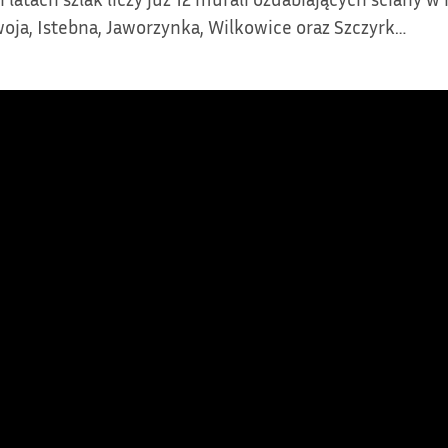
woja, Istebna, Jaworzynka, Wilkowice oraz Szczyrk…