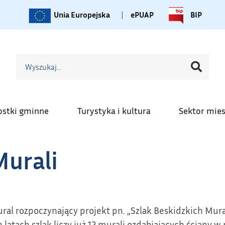
Unia Europejska
|
ePUAP
BIP
ostki gminne
Turystyka i kultura
Sektor mie
Murali
al rozpoczynający projekt pn. „Szlak Beskidzkich Mura
atach szlak liczy już 12 murali ozdabiających ściany 