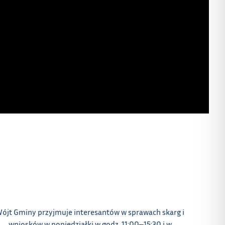
ójt Gminy przyjmuje interesantów w sprawach skarg i
wniosków w poniedziałki w godz. 11:00‒15:30 i w