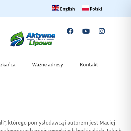
Change language to English
Zmiana języka na polski
English
Polski
szkańca
Ważne adresy
Kontakt
li”, którego pomysłodawcą i autorem jest Maciej
w malowniczych miejscowościach beskidzkich, takich