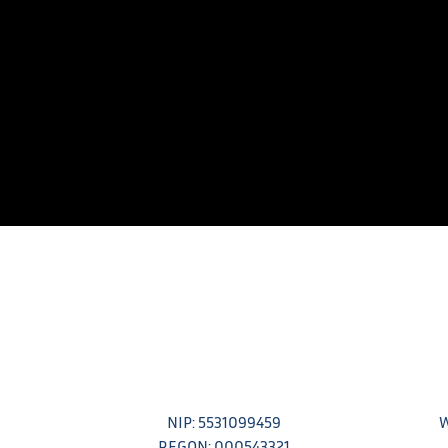
NIP: 5531099459
W
REGON: 000543321