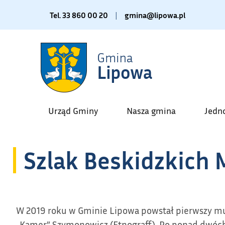
Tel. 33 860 00 20
|
gmina@lipowa.pl
Urząd Gminy
Nasza gmina
Jedn
Szlak Beskidzkich 
W 2019 roku w Gminie Lipowa powstał pierwszy mur
„Kamer” Szymonowicz (Etnograff). Po ponad dwóch l