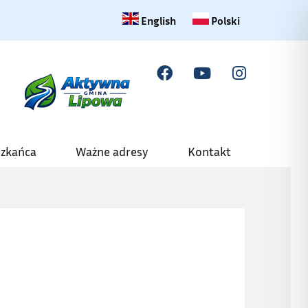
Change language to English
Zmiana języka na polski
English
Polski
szkańca
Ważne adresy
Kontakt