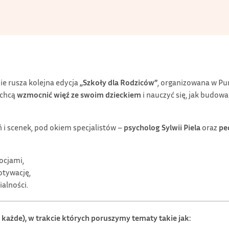
ie rusza kolejna edycja
„Szkoły dla Rodziców”
, organizowana w Pu
 chcą
wzmocnić więź ze swoim dzieckiem
i nauczyć się, jak budowa
ń i scenek, pod okiem specjalistów –
psycholog Sylwii Piela
oraz
pe
ocjami,
otywację,
ialności.
każde), w trakcie których poruszymy tematy takie jak: