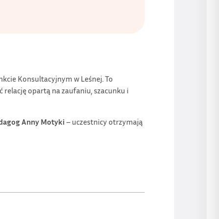
nkcie Konsultacyjnym w Leśnej. To
ć relację opartą na zaufaniu, szacunku i
dagog Anny Motyki
– uczestnicy otrzymają