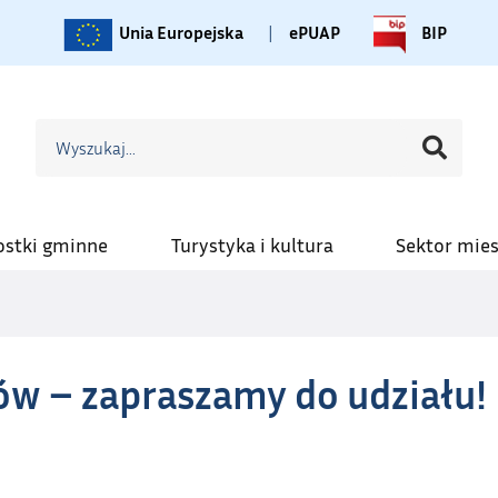
Unia Europejska
|
ePUAP
BIP
ostki gminne
Turystyka i kultura
Sektor mie
ów – zapraszamy do udziału!