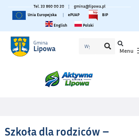
Tel. 33 860 00 20
|
gmina@lipowa.pl
Unia Europejska
|
ePUAP
BIP
Change language to English
Zmiana języka na polski
English
Polski
Menu
Szkoła dla rodziców –