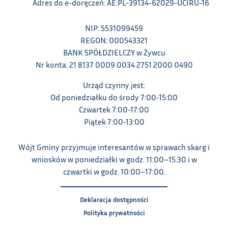
Adres do e-doręczeń: AE:PL-39134-62029-UCIRU-16
NIP: 5531099459
REGON: 000543321
BANK SPÓŁDZIELCZY w Żywcu
Nr konta: 21 8137 0009 0034 2751 2000 0490
Urząd czynny jest:
Od poniedziałku do środy 7:00-15:00
Czwartek 7:00-17:00
Piątek 7:00-13:00
Wójt Gminy przyjmuje interesantów w sprawach skarg i
wniosków w poniedziałki w godz. 11:00‒15:30 i w
czwartki w godz. 10:00‒17:00.
Deklaracja dostępności
Polityka prywatności