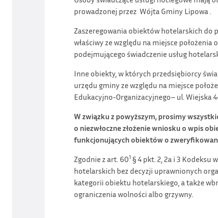
prowadzonej przez Wójta Gminy Lipowa .
Zaszeregowania obiektów hotelarskich do p
właściwy ze względu na miejsce położenia 
podejmującego świadczenie usług hotelarsk
Inne obiekty, w których przedsiębiorcy świa
urzędu gminy ze względu na miejsce położe
Edukacyjno-Organizacyjnego– ul. Wiejska 44
W związku z powyższym, prosimy wszystkich
o niezwłoczne złożenie wniosku o wpis obi
funkcjonujących obiektów o zweryfikowani
1
Zgodnie z art. 60
§ 4 pkt. 2, 2a i 3 Kodeks
hotelarskich bez decyzji uprawnionych org
kategorii obiektu hotelarskiego, a także w
ograniczenia wolności albo grzywny.