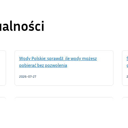
ualności
Wody Polskie: sprawdź, ile wody możesz
pobierać bez pozwolenia
2026-07-27
Łączymy seniorów ponad granicami! Cyfrowe
warsztaty w Gminie Lipowa
2026-07-24