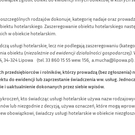
oszczególnych rodzajów dokonuje, kategorię nadaje oraz prowadz
obiektu hotelarskiego. Zaszeregowanie obiektu hotelarskiego nast
ich w obiekcie hotelarskim.
dczą usługi hotelarskie, lecz nie podlegają zaszeregowaniu (kategor
nia obiektu (
niezależnie od ewidencji działalności gospodarczej).
W
, 34-324 Lipowa (tel. 33 860 15 55 wew. 156, a.mucha@lipowa.pl).
 przedsiębiorców i rolników, którzy prowadzą (bez zgłoszenia) n
ektu do ewidencji
lub zaprzestanie świadczenia ww. usług. Jednocz
e i uaktualnienie dokonanych przez siebie wpisów.
u wykroczeń, kto świadcząc usługi hotelarskie używa nazw rodzajowy
anów lub niezgodnie z decyzją, używa oznaczeń, które mogą wprowa
brew obowiązkowi, świadczy usługi hotelarskie w obiekcie niezgłos