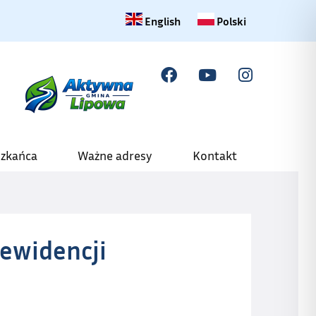
Change language to English
Zmiana języka na polski
English
Polski
szkańca
Ważne adresy
Kontakt
 ewidencji