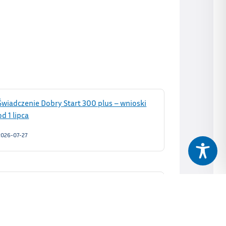
Świadczenie Dobry Start 300 plus – wnioski
od 1 lipca
2026-07-27
Odpoczywasz w Schronisku Skrzyczne?
Odpoczywasz w Gminie Lipowa!
2026-07-23