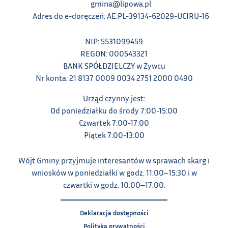
gmina@lipowa.pl
Adres do e-doręczeń: AE:PL-39134-62029-UCIRU-16
NIP: 5531099459
REGON: 000543321
BANK SPÓŁDZIELCZY w Żywcu
Nr konta: 21 8137 0009 0034 2751 2000 0490
Urząd czynny jest:
Od poniedziałku do środy 7:00-15:00
Czwartek 7:00-17:00
Piątek 7:00-13:00
Wójt Gminy przyjmuje interesantów w sprawach skarg i
wniosków w poniedziałki w godz. 11:00‒15:30 i w
czwartki w godz. 10:00‒17:00.
Deklaracja dostępności
Polityka prywatności