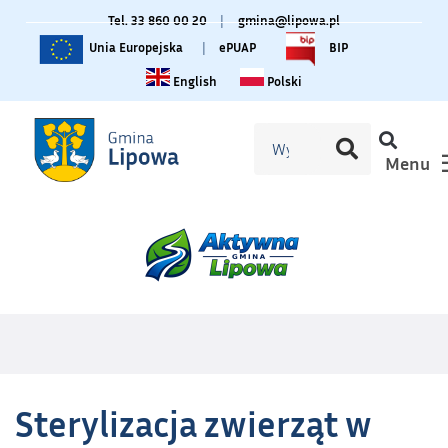
Tel. 33 860 00 20
|
gmina@lipowa.pl
Unia Europejska
|
ePUAP
BIP
Change language to English
Zmiana języka na polski
English
Polski
Menu
Sterylizacja zwierząt w