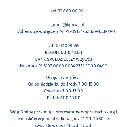
tel. 33 860 00 20
gmina@lipowa.pl
Adres do e-doręczeń: AE:PL-39134-62029-UCIRU-16
NIP: 5531099459
REGON: 000543321
BANK SPÓŁDZIELCZY w Żywcu
Nr konta: 21 8137 0009 0034 2751 2000 0490
Urząd czynny jest:
Od poniedziałku do środy 7:00-15:00
Czwartek 7:00-17:00
Piątek 7:00-13:00
Wójt Gminy przyjmuje interesantów w sprawach skarg i
wniosków w poniedziałki w godz. 11:00‒15:30 i w
czwartki w godz. 10:00‒17:00.