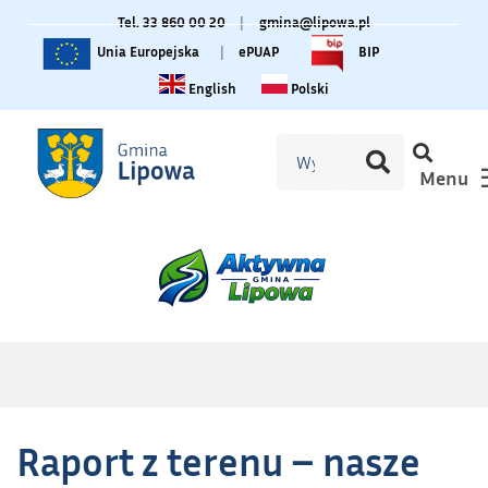
Tel. 33 860 00 20
|
gmina@lipowa.pl
Unia Europejska
|
ePUAP
BIP
Change language to English
Zmiana języka na polski
English
Polski
Menu
Raport z terenu – nasze