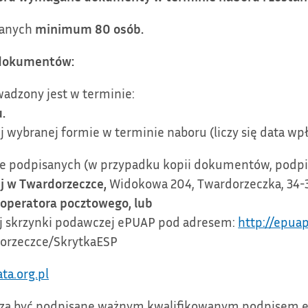
wanych
minimum 80 osób.
a dokumentów:
adzony jest w terminie:
.
wybranej formie w terminie naboru (liczy się data wpły
e podpisanych (w przypadku kopii dokumentów, podpi
 w Twardorzeczce,
Widokowa 204, Twardorzeczka, 34-
 operatora pocztowego, lub
ej skrzynki podawczej ePUAP pod adresem:
http://epuap
orzeczce/SkrytkaESP
a.org.pl
zą być podpisane ważnym kwalifikowanym podpisem el