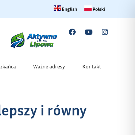
Change language to English
Zmiana języka na polski
English
Polski
szkańca
Ważne adresy
Kontakt
lepszy i równy