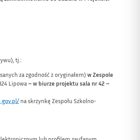
wu), tj.:
sanych za zgodność z oryginałem)
w Zespole
324 Lipowa
– w biurze projektu sala nr 42 –
.gov.pl/
na skrzynkę Zespołu Szkolno-
ektronicznym lub profilem zaufanym.