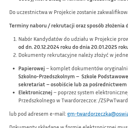
Do uczestnictwa w Projekcie zostanie zakwalifiko
Terminy naboru / rekrutacji oraz sposób złożeni
Nabór Kandydatów do udziału w Projekcie prow
od dn. 20.12.2024 roku do dnia 20.01.2025 roku
Dokumenty rekrutacyjne należy złożyć w jednej 
Papierowej
– komplet dokumentów oryginalni
Szkolno-Przedszkolnym – Szkole Podstawowej
sekretariat – osobiście lub za pośrednictwem
Elektronicznej
– poprzez system elektroniczn
Przedszkolnego w Twardorzeczce: /ZSPwTward
lub pod adresem e-mail:
gm-twardorzeczka@oswiat
Dokumenty składane w formie elektronicznej mus