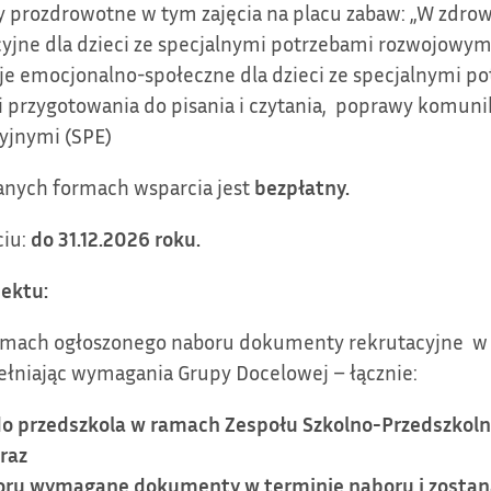
y prozdrowotne w tym zajęcia na placu zabaw: „W zdro
yjne dla dzieci ze specjalnymi potrzebami rozwojowym
cje emocjonalno-społeczne dla dzieci ze specjalnymi 
i przygotowania do pisania i czytania, poprawy komunik
yjnymi (SPE)
anych formach wsparcia jest
bezpłatny.
ciu:
do 31.12.2026 roku.
jektu:
 ramach ogłoszonego naboru dokumenty rekrutacyjne w 
ełniając wymagania Grupy Docelowej – łącznie:
do przedszkola w ramach Zespołu Szkolno-Przedszkol
raz
aboru wymagane dokumenty
w terminie naboru i zostan