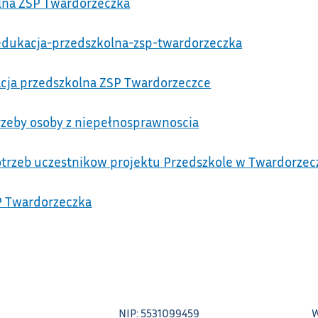
olna ZSP Twardorzeczka
-edukacja-przedszkolna-zsp-twardorzeczka
kacja przedszkolna ZSP Twardorzeczce
trzeby osoby z niepełnosprawnoscia
potrzeb uczestnikow projektu Przedszkole w Twardorzec
SP Twardorzeczka
NIP: 5531099459
W