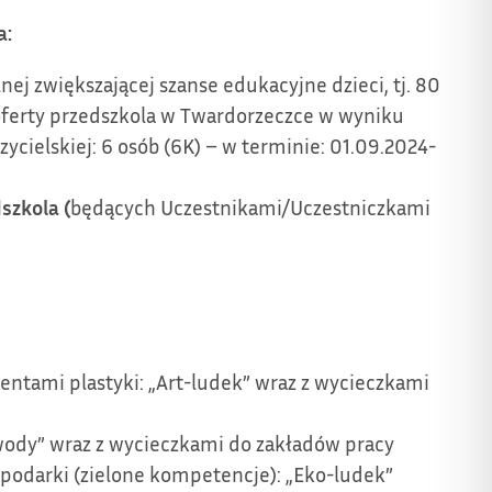
a:
ej zwiększającej szanse edukacyjne dzieci, tj. 80
oferty przedszkola w Twardorzeczce w wyniku
cielskiej: 6 osób (6K) – w terminie: 01.09.2024-
szkola (
będących Uczestnikami/Uczestniczkami
mentami plastyki: „Art-ludek” wraz z wycieczkami
awody” wraz z wycieczkami do zakładów pracy
spodarki (zielone kompetencje): „Eko-ludek”