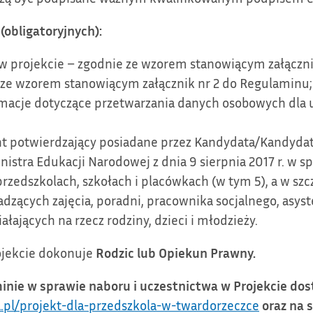
bligatoryjnych):
w projekcie – zgodnie ze wzorem stanowiącym załączni
e ze wzorem stanowiącym załącznik nr 2 do Regulaminu;
rmacje dotyczące przetwarzania danych osobowych dla
t potwierdzający posiadane przez Kandydata/Kandydat
stra Edukacji Narodowej z dnia 9 sierpnia 2017 r. w sp
zedszkolach, szkołach i placówkach (w tym 5), a w szcz
dzących zajęcia, poradni, pracownika socjalnego, asyst
ałających na rzecz rodziny, dzieci i młodzieży.
ojekcie dokonuje
Rodzic lub Opiekun Prawny.
minie w sprawie naboru i uczestnictwa w Projekcie d
a.pl/projekt-dla-przedszkola-w-twardorzeczce
oraz na 