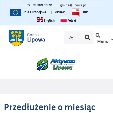
Tel. 33 860 00 20
|
gmina@lipowa.pl
Unia Europejska
|
ePUAP
BIP
Change language to English
Zmiana języka na polski
English
Polski
Menu
Przedłużenie o miesiąc