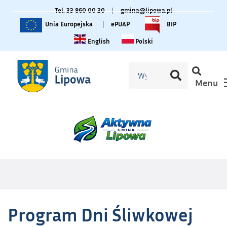
Tel. 33 860 00 20
|
gmina@lipowa.pl
Unia Europejska
|
ePUAP
BIP
Change language to English
Zmiana języka na polski
English
Polski
Menu
Program Dni Śliwkowej