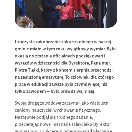
Uroczyste zako
ń
czenie roku szkolnego w naszej
gminie miało w tym roku wyj
ą
tkowy wymiar. Było
okazj
ą
do zło
ż
enia oficjalnych podzi
ę
kowa
ń
i
wyrazów wdzi
ę
czno
ś
ci dla Dyrektora, Pana mgr.
Piotra Tlałki, który z ko
ń
cem sierpnia przechodzi
na zasłu
ż
on
ą
emerytur
ę
. To człowiek, dla którego
praca w edukacji zawsze była czym
ś
wi
ę
cej ni
ż
tylko zawodem – była prawdziw
ą
misj
ą
.
Swoją drogę zawodową zaczynał jako wieloletni,
ceniony nauczyciel wychowania fizycznego.
Następnie podjął się trudnego zadania,
przecierając nowe, nieznane szlaki jako Dyrektor
gimnazjum. Z sukcesem przeprowadził placówkę