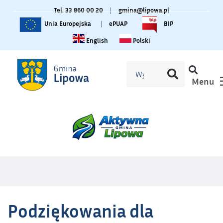
Tel. 33 860 00 20
|
gmina@lipowa.pl
Unia Europejska
|
ePUAP
BIP
Change language to English
Zmiana języka na polski
English
Polski
Menu
Podziękowania dla