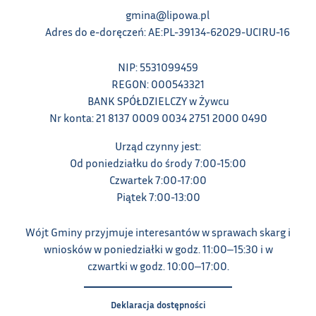
gmina@lipowa.pl
Adres do e-doręczeń: AE:PL-39134-62029-UCIRU-16
NIP: 5531099459
REGON: 000543321
BANK SPÓŁDZIELCZY w Żywcu
Nr konta: 21 8137 0009 0034 2751 2000 0490
Urząd czynny jest:
Od poniedziałku do środy 7:00-15:00
Czwartek 7:00-17:00
Piątek 7:00-13:00
Wójt Gminy przyjmuje interesantów w sprawach skarg i
wniosków w poniedziałki w godz. 11:00‒15:30 i w
czwartki w godz. 10:00‒17:00.
Deklaracja dostępności