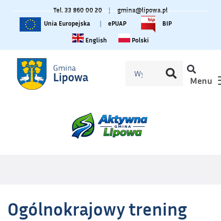
Tel. 33 860 00 20
|
gmina@lipowa.pl
Unia Europejska
|
ePUAP
BIP
Change language to English
Zmiana języka na polski
English
Polski
Menu
Ogólnokrajowy trening