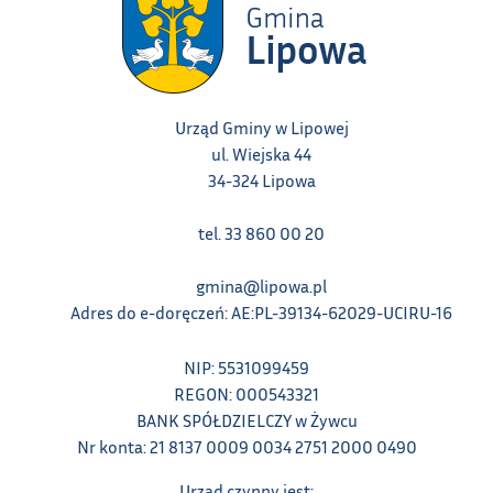
Urząd Gminy w Lipowej
ul. Wiejska 44
34-324 Lipowa
tel. 33 860 00 20
gmina@lipowa.pl
Adres do e-doręczeń: AE:PL-39134-62029-UCIRU-16
NIP: 5531099459
REGON: 000543321
BANK SPÓŁDZIELCZY w Żywcu
Nr konta: 21 8137 0009 0034 2751 2000 0490
Urząd czynny jest: