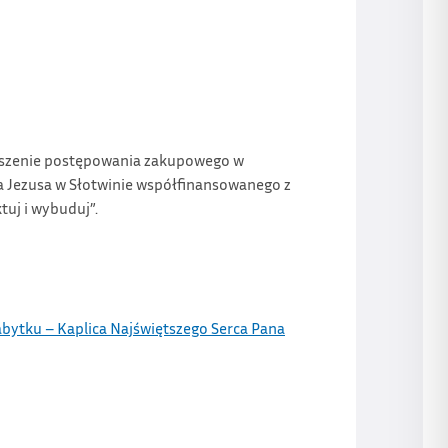
głoszenie postępowania zakupowego w
na Jezusa w Słotwinie współfinansowanego z
uj i wybuduj”.
bytku – Kaplica Najświętszego Serca Pana