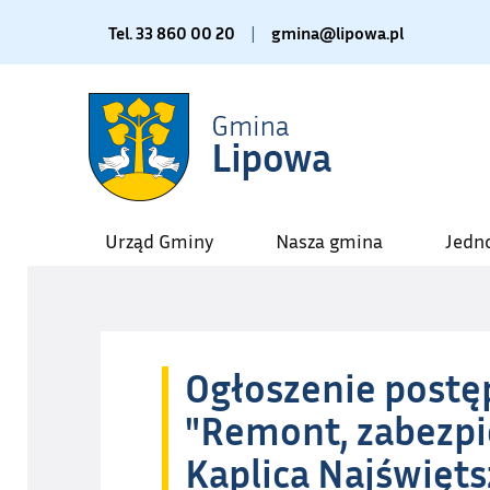
Tel. 33 860 00 20
|
gmina@lipowa.pl
Urząd Gminy
Nasza gmina
Jedn
Ogłoszenie postę
"Remont, zabezpie
Kaplica Najświęts