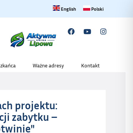
Change language to English
Zmiana języka na polski
English
Polski
szkańca
Ważne adresy
Kontakt
ch projektu:
cji zabytku –
otwinie"