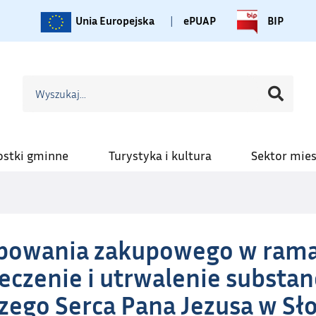
Unia Europejska
|
ePUAP
BIP
ostki gminne
Turystyka i kultura
Sektor mie
powania zakupowego w rama
czenie i utrwalenie substan
zego Serca Pana Jezusa w Sł