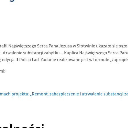
arafii Najświętszego Serca Pana Jezusa w Słotwinie ukazało się o
 utrwalenie substancji zabytku – Kaplica Najświętszego Serca Pa
cja II Polski Ład. Zadanie realizowane jest w formule „zaprojekt
ami:
ch projektu: „Remont, zabezpieczenie i utrwalenie substancji za