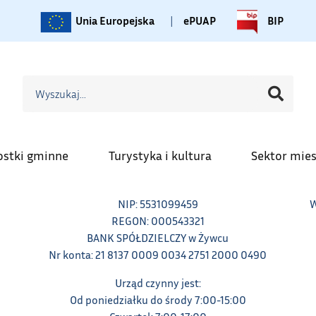
Unia Europejska
|
ePUAP
BIP
ostki gminne
Turystyka i kultura
Sektor mie
NIP: 5531099459
W
REGON: 000543321
BANK SPÓŁDZIELCZY w Żywcu
Nr konta: 21 8137 0009 0034 2751 2000 0490
Urząd czynny jest:
Od poniedziałku do środy 7:00-15:00