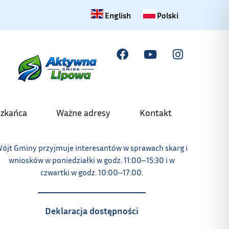
Change language to English
Zmiana języka na polski
English
Polski
szkańca
Ważne adresy
Kontakt
ójt Gminy przyjmuje interesantów w sprawach skarg i
wniosków w poniedziałki w godz. 11:00‒15:30 i w
czwartki w godz. 10:00‒17:00.
Deklaracja dostępności