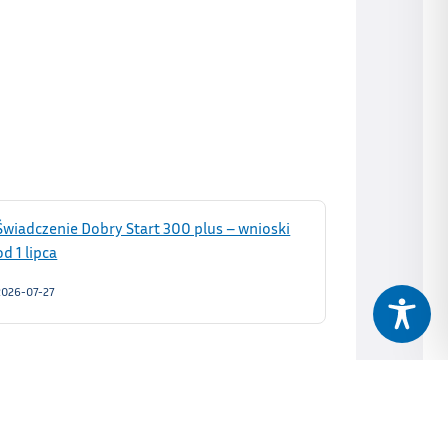
Świadczenie Dobry Start 300 plus – wnioski
od 1 lipca
2026-07-27
Odpoczywasz w Schronisku Skrzyczne?
Odpoczywasz w Gminie Lipowa!