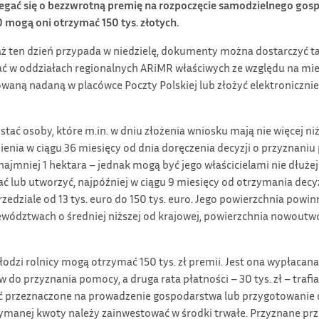
biegać się o bezzwrotną premię na rozpoczęcie samodzielnego go
ogą oni otrzymać 150 tys. złotych.
ż ten dzień przypada w niedzielę, dokumenty można dostarczyć t
ać w oddziałach regionalnych ARiMR właściwych ze względu na mi
trowaną nadaną w placówce Poczty Polskiej lub złożyć elektroniczn
ać osoby, które m.in. w dniu złożenia wniosku mają nie więcej niż
enia w ciągu 36 miesięcy od dnia doręczenia decyzji o przyznaniu 
ajmniej 1 hektara – jednak mogą być jego właścicielami nie dłużej
ać lub utworzyć, najpóźniej w ciągu 9 miesięcy od otrzymania dec
zedziale od 13 tys. euro do 150 tys. euro. Jego powierzchnia powi
jewództwach o średniej niższej od krajowej, powierzchnia nowou
zi rolnicy mogą otrzymać 150 tys. zł premii. Jest ona wypłacana
w do przyznania pomocy, a druga rata płatności – 30 tys. zł – trafi
ć przeznaczone na prowadzenie gospodarstwa lub przygotowanie
ymanej kwoty należy zainwestować w środki trwałe. Przyznane p