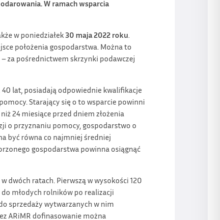
spodarowania. W ramach wsparcia
akże w poniedziałek
30 maja 2022 roku
.
ejsce położenia gospodarstwa. Można to
ie – za pośrednictwem skrzynki podawczej
 40 lat, posiadają odpowiednie kwalifikacje
pomocy. Starający się o to wsparcie powinni
 niż 24 miesiące przed dniem złożenia
yzji o przyznaniu pomocy, gospodarstwo o
nna być równa co najmniej średniej
tworzonego gospodarstwa powinna osiągnąć
 w dwóch ratach. Pierwszą w wysokości 120
a do młodych rolników po realizacji
 do sprzedaży wytwarzanych w nim
rzez ARiMR dofinasowanie można