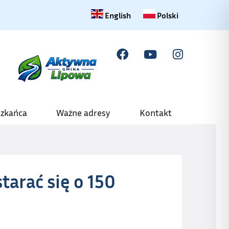
Change language to English
Zmiana języka na polski
English
Polski
szkańca
Ważne adresy
Kontakt
starać się o 150