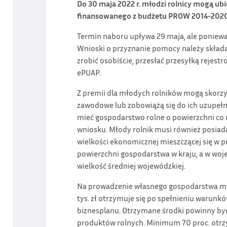
Do 30 maja 2022 r. młodzi rolnicy mogą u
finansowanego z budżetu PROW 2014-2020 m
Termin naboru upływa 29 maja, ale poniewa
Wnioski o przyznanie pomocy należy skład
zrobić osobiście, przesłać przesyłką rejes
ePUAP.
Z premii dla młodych rolników mogą skorzyst
zawodowe lub zobowiążą się do ich uzupełni
mieć gospodarstwo rolne o powierzchni co n
wniosku. Młody rolnik musi również posiad
wielkości ekonomicznej mieszczącej się w pr
powierzchni gospodarstwa w kraju, a w wo
wielkość średniej wojewódzkiej.
Na prowadzenie własnego gospodarstwa młod
tys. zł otrzymuje się po spełnieniu warunkó
biznesplanu. Otrzymane środki powinny by
produktów rolnych. Minimum 70 proc. otrz