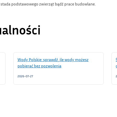
, stada podstawowego zwierząt bądź prace budowlane.
ualności
Wody Polskie: sprawdź, ile wody możesz
pobierać bez pozwolenia
2026-07-27
Łączymy seniorów ponad granicami! Cyfrowe
warsztaty w Gminie Lipowa