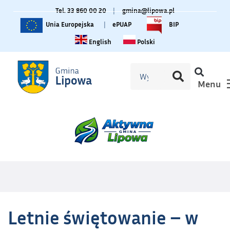
Tel. 33 860 00 20
|
gmina@lipowa.pl
Unia Europejska
|
ePUAP
BIP
Change language to English
Zmiana języka na polski
English
Polski
Menu
Letnie świętowanie – w