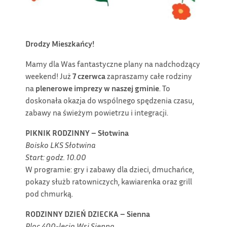
Drodzy Mieszka
ń
cy!
Mamy dla Was fantastyczne plany na nadchodzący
weekend! Już
7 czerwca
zapraszamy całe rodziny
na
plenerowe imprezy w naszej gminie
. To
doskonała okazja do wspólnego spędzenia czasu,
zabawy na świeżym powietrzu i integracji.
PIKNIK RODZINNY – Słotwina
Boisko LKS Słotwina
Start: godz. 10.00
W programie: gry i zabawy dla dzieci, dmuchańce,
pokazy służb ratowniczych, kawiarenka oraz grill
pod chmurką.
RODZINNY DZIE
Ń
DZIECKA – Sienna
Plac 400-lecia Wsi Sienna