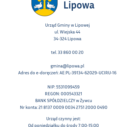
Urząd Gminy w Lipowej
ul. Wiejska 44
34-324 Lipowa
tel. 33 860 00 20
gmina@lipowa.pl
Adres do e-doręczeń: AE:PL-39134-62029-UCIRU-16
NIP: 5531099459
REGON: 000543321
BANK SPÓŁDZIELCZY w Żywcu
Nr konta: 21 8137 0009 0034 2751 2000 0490
Urząd czynny jest:
Od poniedziałku do środy 7:00-15:00