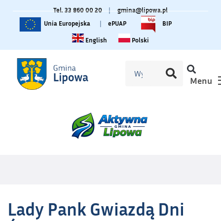
Tel. 33 860 00 20
|
gmina@lipowa.pl
Unia Europejska
|
ePUAP
BIP
Change language to English
Zmiana języka na polski
English
Polski
Menu
Lady Pank Gwiazdą Dni