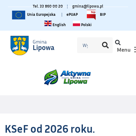
Tel. 33 860 00 20
|
gmina@lipowa.pl
Unia Europejska
|
ePUAP
BIP
Change language to English
Zmiana języka na polski
English
Polski
Menu
KSeF od 2026 roku.