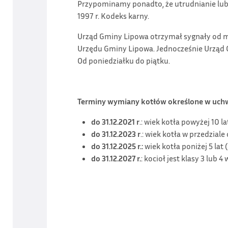
Przypominamy ponadto, że utrudnianie lub 
1997 r. Kodeks karny.
Urząd Gminy Lipowa otrzymał sygnały od 
Urzędu Gminy Lipowa. Jednocześnie Urząd G
Od poniedziałku do piątku.
Terminy wymiany kotłów określone w uch
do 31.12.2021 r
.: wiek kotła powyżej 10 l
do 31.12.2023 r
.: wiek kotła w przedziale 
do 31.12.2025 r.:
wiek kotła poniżej 5 lat (
do 31.12.2027 r.
: kocioł jest klasy 3 lub