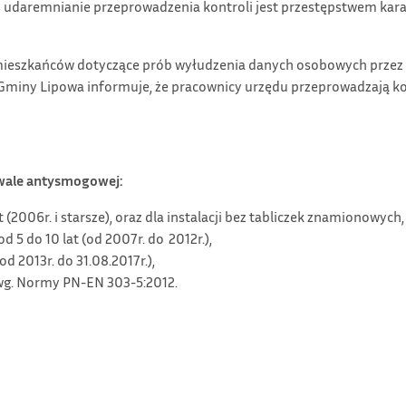
udaremnianie przeprowadzenia kontroli jest przestępstwem karany
mieszkańców dotyczące prób wyłudzenia danych osobowych przez
miny Lipowa informuje, że pracownicy urzędu przeprowadzają kont
wale antysmogowej:
at (2006r. i starsze), oraz dla instalacji bez tabliczek znamionowych,
od 5 do 10 lat (od 2007r. do 2012r.),
od 2013r. do 31.08.2017r.),
 4 wg. Normy PN-EN 303-5:2012.