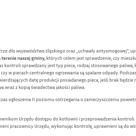
rza dla województwa śląskiego
oraz „uchwały antysmogowej”, up
 terenie naszej gminy,
których celem jest sprawdzenie, czy miesz
s kontroli sprawdzany jest typ pieca, rodzaj stosowanego paliwa,
, czy w piecach centralnego ogrzewania są spalane odpady. Podcza
rdzających datę produkcji posiadanego pieca, jeśli brak będzie 
a wraz z kopią świadectwa jakości paliwa.
as ogłoszenia II poziomu ostrzegania o zanieczyszczeniu powietrza
nikom Urzędu dostępu do kotłowni i przeprowadzenia kontroli. Zg
ieni pracownicy Urzędu, wykonując kontrolę, uprawnieni są do ws