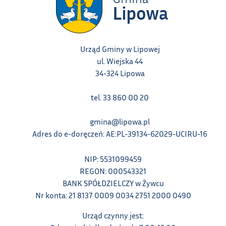
Urząd Gminy w Lipowej
ul. Wiejska 44
34-324 Lipowa
tel. 33 860 00 20
gmina@lipowa.pl
Adres do e-doręczeń: AE:PL-39134-62029-UCIRU-16
NIP: 5531099459
REGON: 000543321
BANK SPÓŁDZIELCZY w Żywcu
Nr konta: 21 8137 0009 0034 2751 2000 0490
Urząd czynny jest: