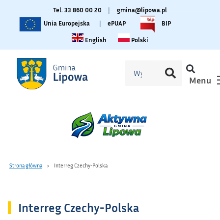
Tel. 33 860 00 20
|
gmina@lipowa.pl
Unia Europejska
|
ePUAP
BIP
Change language to English
Zmiana języka na polski
English
Polski
Menu
Strona główna
Interreg Czechy-Polska
Interreg Czechy-Polska