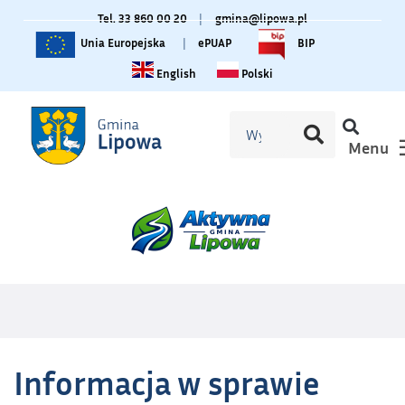
Tel. 33 860 00 20
|
gmina@lipowa.pl
Unia Europejska
|
ePUAP
BIP
Change language to English
Zmiana języka na polski
English
Polski
Menu
Informacja w sprawie