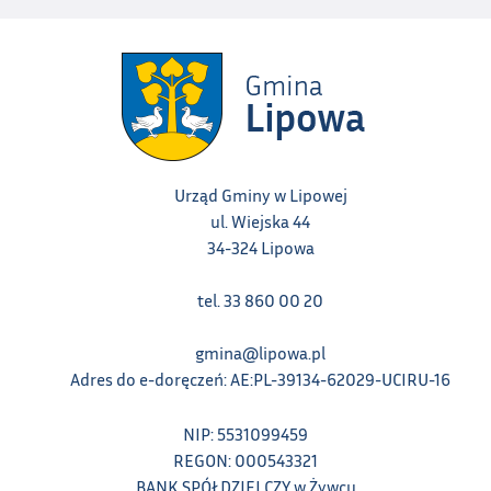
Urząd Gminy w Lipowej
ul. Wiejska 44
34-324 Lipowa
tel. 33 860 00 20
gmina@lipowa.pl
Adres do e-doręczeń: AE:PL-39134-62029-UCIRU-16
NIP: 5531099459
REGON: 000543321
BANK SPÓŁDZIELCZY w Żywcu