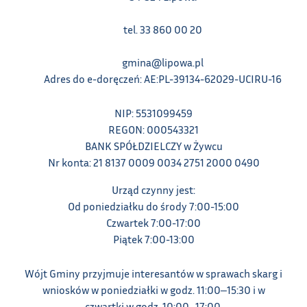
tel. 33 860 00 20
gmina@lipowa.pl
Adres do e-doręczeń: AE:PL-39134-62029-UCIRU-16
NIP: 5531099459
REGON: 000543321
BANK SPÓŁDZIELCZY w Żywcu
Nr konta: 21 8137 0009 0034 2751 2000 0490
Urząd czynny jest:
Od poniedziałku do środy 7:00-15:00
Czwartek 7:00-17:00
Piątek 7:00-13:00
Wójt Gminy przyjmuje interesantów w sprawach skarg i
wniosków w poniedziałki w godz. 11:00‒15:30 i w
czwartki w godz. 10:00‒17:00.