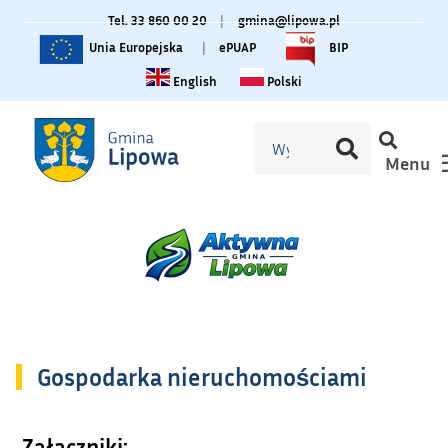
Tel. 33 860 00 20
|
gmina@lipowa.pl
Unia Europejska
|
ePUAP
BIP
Change language to English
Zmiana języka na polski
English
Polski
Menu
Gospodarka nieruchomościami
Załączniki: