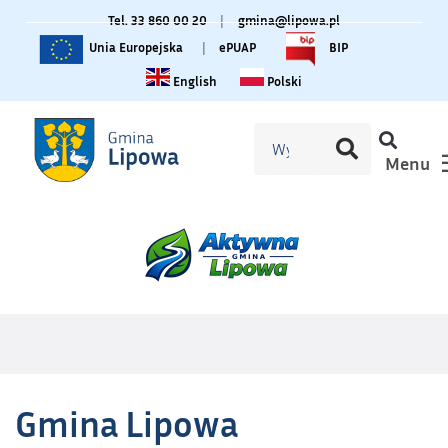
Tel. 33 860 00 20
|
gmina@lipowa.pl
Unia Europejska
|
ePUAP
BIP
Change language to English
Zmiana języka na polski
English
Polski
Menu
Gmina Lipowa