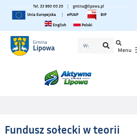
Tel. 33 860 00 20
|
gmina@lipowa.pl
Unia Europejska
|
ePUAP
BIP
Change language to English
Zmiana języka na polski
English
Polski
Menu
Fundusz sołecki w teorii