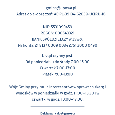
gmina@lipowa.pl
Adres do e-doręczeń: AE:PL-39134-62029-UCIRU-16
NIP: 5531099459
REGON: 000543321
BANK SPÓŁDZIELCZY w Żywcu
Nr konta: 21 8137 0009 0034 2751 2000 0490
Urząd czynny jest:
Od poniedziałku do środy 7:00-15:00
Czwartek 7:00-17:00
Piątek 7:00-13:00
Wójt Gminy przyjmuje interesantów w sprawach skarg i
wniosków w poniedziałki w godz. 11:00‒15:30 i w
czwartki w godz. 10:00‒17:00.
Deklaracja dostępności