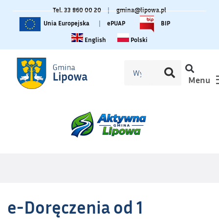
Tel. 33 860 00 20
|
gmina@lipowa.pl
Unia Europejska
|
ePUAP
BIP
Change language to English
Zmiana języka na polski
English
Polski
Menu
e-Doręczenia od 1