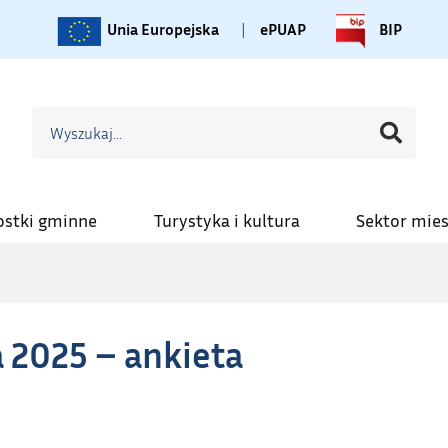
Unia Europejska
|
ePUAP
BIP
ostki gminne
Turystyka i kultura
Sektor mie
 2025 – ankieta