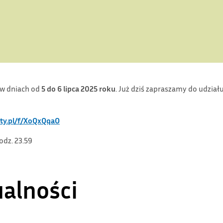
w dniach od
5 do 6 lipca 2025 roku
. Już dziś zapraszamy do udział
ety.pl/f/XoQxQqaO
odz. 23.59
ualności