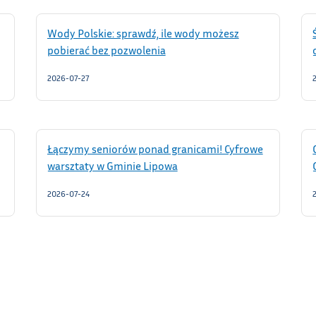
Wody Polskie: sprawdź, ile wody możesz
pobierać bez pozwolenia
2026-07-27
Łączymy seniorów ponad granicami! Cyfrowe
warsztaty w Gminie Lipowa
2026-07-24