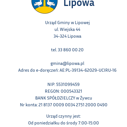
Urząd Gminy w Lipowej
ul. Wiejska 44
34-324 Lipowa
tel. 33 860 00 20
gmina@lipowa.pl
Adres do e-doręczeń: AE:PL-39134-62029-UCIRU-16
NIP: 5531099459
REGON: 000543321
BANK SPÓŁDZIELCZY w Żywcu
Nr konta: 21 8137 0009 0034 2751 2000 0490
Urząd czynny jest:
Od poniedziałku do środy 7:00-15:00