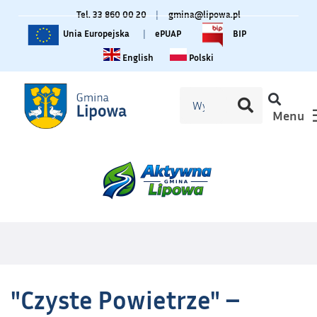
Tel. 33 860 00 20
|
gmina@lipowa.pl
Unia Europejska
|
ePUAP
BIP
Change language to English
Zmiana języka na polski
English
Polski
Menu
"Czyste Powietrze" –