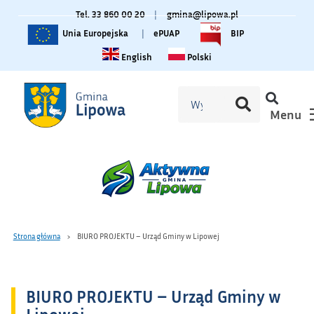
Tel. 33 860 00 20
|
gmina@lipowa.pl
Unia Europejska
|
ePUAP
BIP
Change language to English
Zmiana języka na polski
English
Polski
Menu
Strona główna
BIURO PROJEKTU – Urząd Gminy w Lipowej
BIURO PROJEKTU – Urząd Gminy w