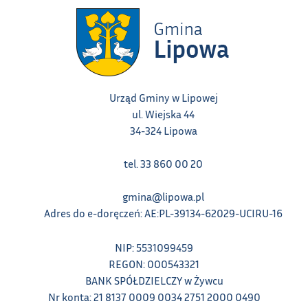
Urząd Gminy w Lipowej
ul. Wiejska 44
34-324 Lipowa
tel. 33 860 00 20
gmina@lipowa.pl
Adres do e-doręczeń: AE:PL-39134-62029-UCIRU-16
NIP: 5531099459
REGON: 000543321
BANK SPÓŁDZIELCZY w Żywcu
Nr konta: 21 8137 0009 0034 2751 2000 0490