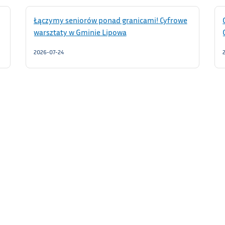
Łączymy seniorów ponad granicami! Cyfrowe
warsztaty w Gminie Lipowa
2026-07-24
NIP: 5531099459
W
REGON: 000543321
BANK SPÓŁDZIELCZY w Żywcu
Nr konta: 21 8137 0009 0034 2751 2000 0490