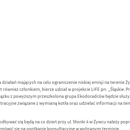
działań mających na celu ograniczenie niskiej emisji na terenie 
 również członkiem, bierze udział w projekcie LIFE pn.: „Śląskie.
 związku z powyższym przeszkolona grupa Ekodoradców będzie sł
tracyjne związane z wymianą kotła oraz udzielać informacji na te
dbywać się będą na co dzień przy ul. Słonki 4 w Żywcu należy popr
 umówić się na spotkanie konsultacyjne w wybranym terminie.