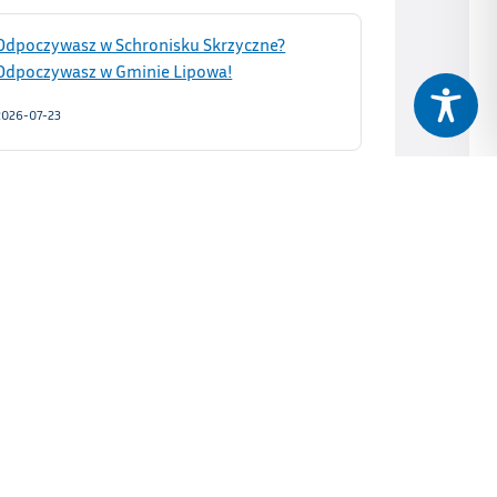
Odpoczywasz w Schronisku Skrzyczne?
Odpoczywasz w Gminie Lipowa!
2026-07-23
ójt Gminy przyjmuje interesantów w sprawach skarg i
wniosków w poniedziałki w godz. 11:00‒15:30 i w
czwartki w godz. 10:00‒17:00.