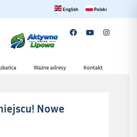
Change language to English
Zmiana języka na polski
English
Polski
szkańca
Ważne adresy
Kontakt
iejscu! Nowe