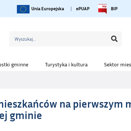
Unia Europejska
|
ePUAP
BIP
ostki gminne
Turystyka i kultura
Sektor mie
mieszkańców na pierwszym m
ej gminie