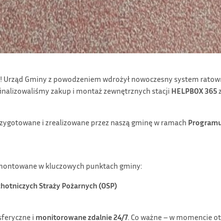
 Urząd Gminy z powodzeniem wdrożył nowoczesny system ratown
sfinalizowaliśmy zakup i montaż zewnętrznych stacji
HELPBOX 365
z
 przygotowane i zrealizowane przez naszą gminę w ramach
Programu 
amontowane w kluczowych punktach gminy:
hotniczych Straży Pożarnych (OSP)
sferyczne i
monitorowane zdalnie 24/7
. Co ważne – w momencie otw