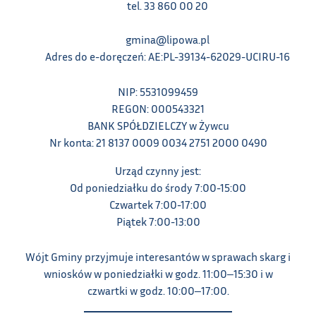
tel. 33 860 00 20
gmina@lipowa.pl
Adres do e-doręczeń: AE:PL-39134-62029-UCIRU-16
NIP: 5531099459
REGON: 000543321
BANK SPÓŁDZIELCZY w Żywcu
Nr konta: 21 8137 0009 0034 2751 2000 0490
Urząd czynny jest:
Od poniedziałku do środy 7:00-15:00
Czwartek 7:00-17:00
Piątek 7:00-13:00
Wójt Gminy przyjmuje interesantów w sprawach skarg i
wniosków w poniedziałki w godz. 11:00‒15:30 i w
czwartki w godz. 10:00‒17:00.