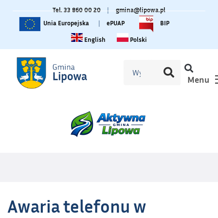
Tel. 33 860 00 20
|
gmina@lipowa.pl
Unia Europejska
|
ePUAP
BIP
Change language to English
Zmiana języka na polski
English
Polski
Menu
Awaria telefonu w