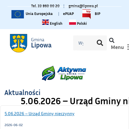
Tel. 33 860 00 20
|
gmina@lipowa.pl
Unia Europejska
|
ePUAP
BIP
Change language to English
Zmiana języka na polski
English
Polski
Menu
Aktualności
5.06.2026 – Urząd Gminy 
5.06.2026 – Urząd Gminy nieczynny
2026-06-02