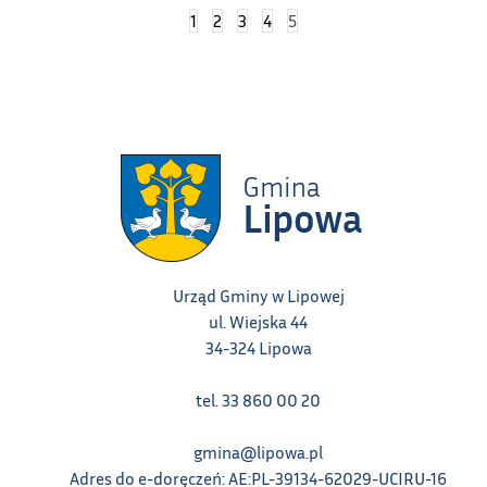
1
2
3
4
5
Urząd Gminy w Lipowej
ul. Wiejska 44
34-324 Lipowa
tel. 33 860 00 20
gmina@lipowa.pl
Adres do e-doręczeń: AE:PL-39134-62029-UCIRU-16