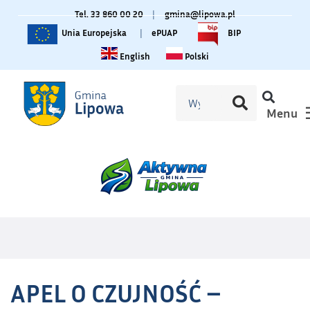
Tel. 33 860 00 20
|
gmina@lipowa.pl
Unia Europejska
|
ePUAP
BIP
Change language to English
Zmiana języka na polski
English
Polski
Menu
APEL O CZUJNOŚĆ –