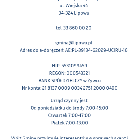
ul. Wiejska 44
34-324 Lipowa
tel. 33 860 00 20
gmina@lipowa.pl
Adres do e-doręczeń: AE:PL-39134-62029-UCIRU-16
NIP: 5531099459
REGON: 000543321
BANK SPÓŁDZIELCZY w Żywcu
Nr konta: 21 8137 0009 0034 2751 2000 0490
Urząd czynny jest:
Od poniedziałku do środy 7:00-15:00
Czwartek 7:00-17:00
Piątek 7:00-13:00
Wójt Gminy przyjmuje interesantów w sprawach skarg i